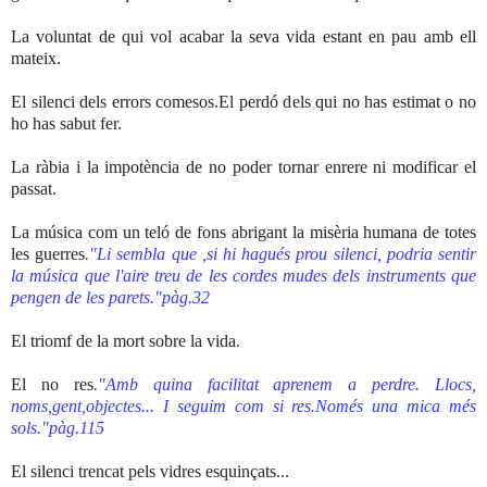
La voluntat de qui vol acabar la seva vida estant en pau amb ell
mateix.
El silenci dels errors comesos.El perdó dels qui no has estimat o no
ho has sabut fer.
La ràbia i la impotència de no poder tornar enrere ni modificar el
passat.
La música com un teló de fons abrigant la misèria humana de totes
les guerres
."Li sembla que ,si hi hagués prou silenci, podria sentir
la música que l'aire treu de les cordes mudes dels instruments que
pengen de les parets."pàg.32
El triomf de la mort sobre la vida.
El no res
."Amb quina facilitat aprenem a perdre. Llocs,
noms,gent,objectes... I seguim com si res.Només una mica més
sols."pàg.115
El silenci trencat pels vidres esquinçats...