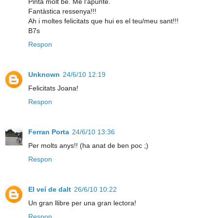
Pinta molt bé. Me l'apunte.
Fantàstica ressenya!!!
Ah i moltes felicitats que hui es el teu/meu sant!!!
B7s
Respon
Unknown
24/6/10 12:19
Felicitats Joana!
Respon
Ferran Porta
24/6/10 13:36
Per molts anys!! (ha anat de ben poc ;)
Respon
El veí de dalt
26/6/10 10:22
Un gran llibre per una gran lectora!
Respon