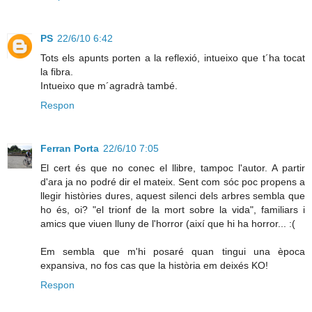
PS
22/6/10 6:42
Tots els apunts porten a la reflexió, intueixo que t´ha tocat
la fibra.
Intueixo que m´agradrà també.
Respon
Ferran Porta
22/6/10 7:05
El cert és que no conec el llibre, tampoc l'autor. A partir
d'ara ja no podré dir el mateix. Sent com sóc poc propens a
llegir històries dures, aquest silenci dels arbres sembla que
ho és, oi? "el trionf de la mort sobre la vida", familiars i
amics que viuen lluny de l'horror (així que hi ha horror... :(
Em sembla que m'hi posaré quan tingui una època
expansiva, no fos cas que la història em deixés KO!
Respon