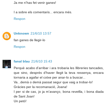
Ja me n'has fet venir ganes!
I a sobre els comentaris... encara més.
Respon
Unknown
21/6/10 13:57
fan ganes de llegir-lo
Respon
fanal blau
21/6/10 15:43
Perquè acabo d'arribar i ara trobaria les llibreries tancades,
que sino, després d'haver llegit la teva ressenya, encara
tornaria a agafar el cotxe per anar-lo a buscar...
Va...demà o demà passat segur que vaig a trobar-lo!
Gràcies per la recomanació, Joana!
I per si de cas, jo ja m'avanço, bona revetlla, i bona diada
de Sant Joan!
Un petó!