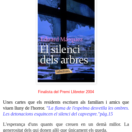
Finalista del Premi Llibreter 2004
Unes cartes que els residents escriuen als familiars i amics que
viuen lluny de l'horror.
"La flama de l'espelma desvetlla les ombres.
Les detonacions esquincen el silenci del capvespre."pàg.15
L'esperança d'uns quants que creuen en un demà millor. La
generositat dels qui donen allò que únicament els queda.