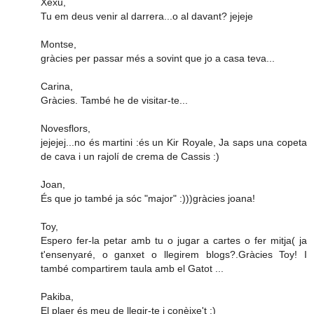
Xexu,
Tu em deus venir al darrera...o al davant? jejeje
Montse,
gràcies per passar més a sovint que jo a casa teva...
Carina,
Gràcies. També he de visitar-te...
Novesflors,
jejejej...no és martini :és un Kir Royale, Ja saps una copeta
de cava i un rajolí de crema de Cassis :)
Joan,
És que jo també ja sóc "major" :)))gràcies joana!
Toy,
Espero fer-la petar amb tu o jugar a cartes o fer mitja( ja
t'ensenyaré, o ganxet o llegirem blogs?.Gràcies Toy! I
també compartirem taula amb el Gatot ...
Pakiba,
El plaer és meu de llegir-te i conèixe't :)