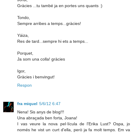
Gràcies ...tu també ja en portes uns quants :)
Tondo,
Sempre arribes a temps...gràcies!
Yáiza,
Res de tard...sempre hi ets a temps...
Porquet,
Ja som una colla! gràcies
Igor,
Gràcies i benvingut!
Respon
fra miquel
5/6/12 6:47
Nena! Sis anys de blog!!!
Una abraçada ben forta, Joana!
I vas veure la nova pel·lícula de l'Erika Lust? Ospa, jo
només he vist un curt d'ella, però ja fa molt temps. Em va