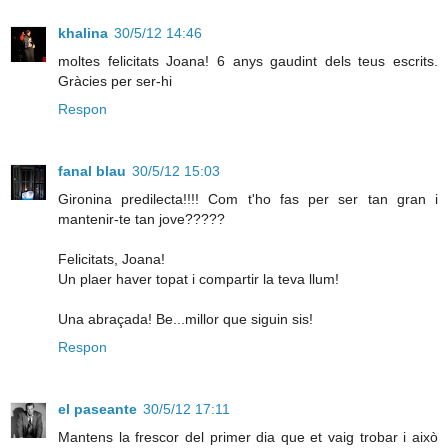
khalina
30/5/12 14:46
moltes felicitats Joana! 6 anys gaudint dels teus escrits.
Gràcies per ser-hi
Respon
fanal blau
30/5/12 15:03
Gironina predilecta!!!! Com t'ho fas per ser tan gran i
mantenir-te tan jove?????
Felicitats, Joana!
Un plaer haver topat i compartir la teva llum!
Una abraçada! Be...millor que siguin sis!
Respon
el paseante
30/5/12 17:11
Mantens la frescor del primer dia que et vaig trobar i això