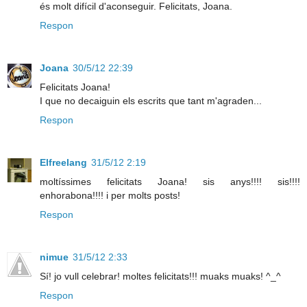
és molt difícil d'aconseguir. Felicitats, Joana.
Respon
Joana
30/5/12 22:39
Felicitats Joana!
I que no decaiguin els escrits que tant m'agraden...
Respon
Elfreelang
31/5/12 2:19
moltíssimes felicitats Joana! sis anys!!!! sis!!!!
enhorabona!!!! i per molts posts!
Respon
nimue
31/5/12 2:33
Sí! jo vull celebrar! moltes felicitats!!! muaks muaks! ^_^
Respon