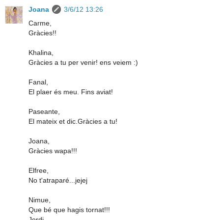
Joana
3/6/12 13:26
Carme,
Gràcies!!
Khalina,
Gràcies a tu per venir! ens veiem :)
Fanal,
El plaer és meu. Fins aviat!
Paseante,
El mateix et dic.Gràcies a tu!
Joana,
Gràcies wapa!!!
Elfree,
No t'atraparé...jejej
Nimue,
Que bé que hagis tornat!!!
Jordi,