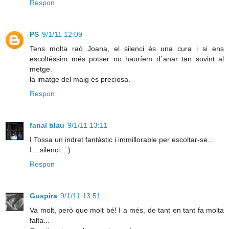
Respon
PS
9/1/11 12:09
Tens molta raó Joana, el silenci és una cura i si ens
escoltéssim més potser no hauríem d´anar tan sovint al
metge.
la imatge del maig és preciosa.
Respon
fanal blau
9/1/11 13:11
I Tossa un indret fantàstic i immillorable per escoltar-se...
I....silenci...:)
Respon
Guspira
9/1/11 13:51
Va molt, però que molt bé! I a més, de tant en tant fa molta
falta...