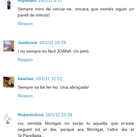
Alyebard
10/1/11 5:17
Sempre miro de cercar-ne, encara que només siguin un
parell de minuts!
Respon
Jordicine
10/1/11 10:29
I no sempre és fàcil JOANA. Un petó.
Respon
kweilan
10/1/11 12:22
Sempre va bé fer-ho. Una abraçada!
Respon
Robertinhos
10/1/11 23:39
coi, sembla Montgat...no seràs tu aquella que m'està
seguint tot el dia, perquè ara Montgat, l'altre dia el
Sr.Parellada...